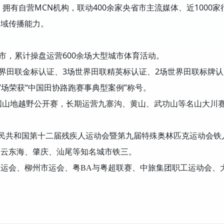
，拥有自营MCN机构，联动400余家央省市主流媒体、近1000家
全域传播能力。
市，累计操盘运营600余场大型城市体育活动。
世界田联金标认证、3场世界田联精英标认证、2场世界田联标牌认
场荣获“中国田协路跑赛事典型案例”称号。
中国山地越野公开赛，长期运营九寨沟、黄山、武功山等名山大川
人民共和国第十二届残疾人运动会暨第九届特殊奥林匹克运动会铁
山云东海、肇庆、汕尾等知名城市铁三。
省运会、柳州市运会、粤BA与粤超联赛、中旅集团职工运动会、