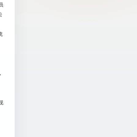
员
松
统
，
现
、