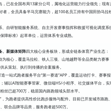
，已在全国布局13家分公司，属地化运营能力行业领先；现有
爱好者，全员具备半马完赛能力，超100名员工持有中国田协马拉
、自研智能服务系统、自主开发赛事指挥和救援可视化调度系
疗保障标准》起草单位，运营体系专业成熟。
备、新媒体矩阵
四大核心业务板块，形成全链条体育产业生态：
动为核心，覆盖马拉松、铁人三项、山地越野等全品类耐力赛事
提供从策划、执行到传播的全案服务。
打造一站式跑者服务平台“第一赛道”APP，覆盖运动打卡、赛事报
；辅以AI智能赛事管家、微信端H5/小程序、社交媒体平台，实
粉丝已超700万，稳居国内路跑领域头部水平。
凡”，为跑者提供高性价比跑步服饰与配件。目前已开发城市路跑
、联合品牌等品类，服务跑者超500万。