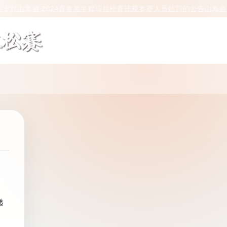
对山海遊·2024普者黑半程马拉松赛违规参赛人员处罚的公告
山海遊·2
递